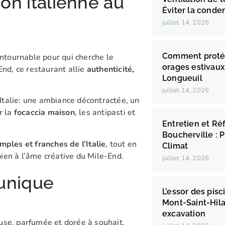
on italienne au
Éviter la conde
juillet 14, 2026
Comment protége
tournable pour qui cherche le
orages estivaux
End, ce restaurant allie
authenticité,
Longueuil
juillet 14, 2026
l’Italie: une ambiance décontractée, un
r la
focaccia maison
, les antipasti et
Entretien et Ré
Boucherville : 
mples et franches de l’Italie
, tout en
Climat
ien à l’âme créative du Mile-End.
juillet 14, 2026
 unique
L’essor des pisc
Mont-Saint-Hilai
excavation
use, parfumée et dorée à souhait.