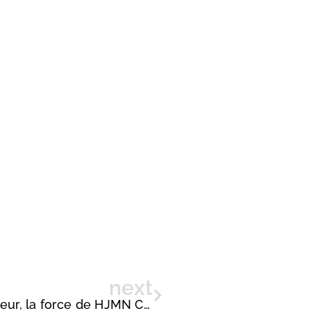
next
Toiture, béton et revêtement extérieur, la force de HJMN Construction & Toitures