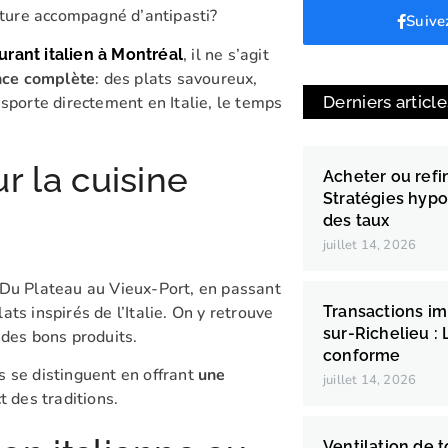
nature accompagné d’antipasti?
Suive
, il ne s’agit
urant italien à Montréal
nce complète
: des plats savoureux,
nsporte directement en Italie, le temps
Derniers article
r la cuisine
Acheter ou refin
Stratégies hypo
des taux
juillet 14, 2026
 Du Plateau au Vieux-Port, en passant
ts inspirés de l’Italie. On y retrouve
Transactions im
sur-Richelieu : 
r des bons produits.
conforme
s se distinguent en offrant
une
juillet 14, 2026
t des traditions.
Ventilation de t